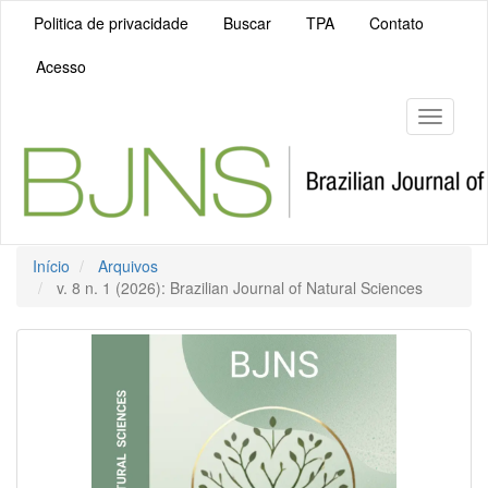
Navegação
Politica de privacidade
Buscar
TPA
Contato
Principal
Conteúdo
Acesso
principal
Barra
Lateral
Toggle
navigati
Início
Arquivos
v. 8 n. 1 (2026): Brazilian Journal of Natural Sciences