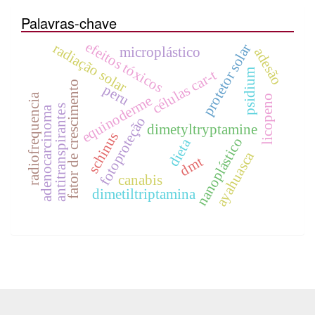
Palavras-chave
efeitos tóxicos
radiação solar
protetor solar
microplástico
adesão
psidium
células car-t
fator de crescimento
peru
radiofrequencia
licopeno
equinoderme
antitranspirantes
adenocarcinoma
fotoproteção
dimetyltryptamine
schinus
nanoplástico
dieta
ayahuasca
dmt
canabis
dimetiltriptamina