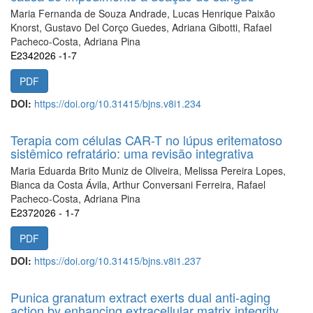
Maria Fernanda de Souza Andrade, Lucas Henrique Paixão
Knorst, Gustavo Del Corço Guedes, Adriana Gibotti, Rafael
Pacheco-Costa, Adriana Pina
E2342026 -1-7
PDF
DOI:
https://doi.org/10.31415/bjns.v8i1.234
Terapia com células CAR-T no lúpus eritematoso
sistêmico refratário: uma revisão integrativa
Maria Eduarda Brito Muniz de Oliveira, Melissa Pereira Lopes,
Bianca da Costa Ávila, Arthur Conversani Ferreira, Rafael
Pacheco-Costa, Adriana Pina
E2372026 - 1-7
PDF
DOI:
https://doi.org/10.31415/bjns.v8i1.237
Punica granatum extract exerts dual anti-aging
action by enhancing extracellular matrix integrity