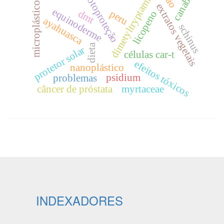
dimetyltryptamine
canabis
fotoproteção
microplástico
extratos vegetais
equinoderme
dmt
peru
licopeno
ayahuasca
schinus
dieta
protetor solar
células car-t
efeitos tóxicos
nanoplástico
psidium
problemas
câncer de próstata
myrtaceae
INDEXADORES