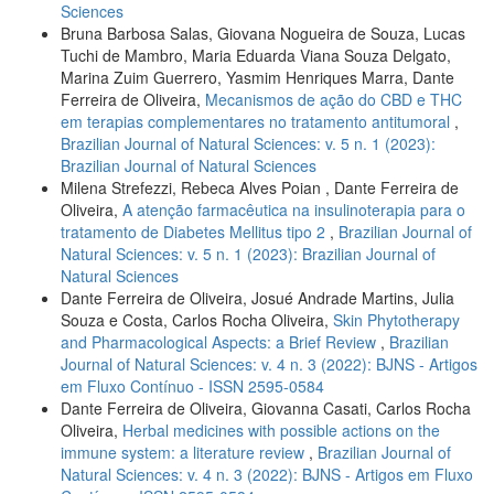
Sciences
Bruna Barbosa Salas, Giovana Nogueira de Souza, Lucas
Tuchi de Mambro, Maria Eduarda Viana Souza Delgato,
Marina Zuim Guerrero, Yasmim Henriques Marra, Dante
Ferreira de Oliveira,
Mecanismos de ação do CBD e THC
em terapias complementares no tratamento antitumoral
,
Brazilian Journal of Natural Sciences: v. 5 n. 1 (2023):
Brazilian Journal of Natural Sciences
Milena Strefezzi, Rebeca Alves Poian , Dante Ferreira de
Oliveira,
A atenção farmacêutica na insulinoterapia para o
tratamento de Diabetes Mellitus tipo 2
,
Brazilian Journal of
Natural Sciences: v. 5 n. 1 (2023): Brazilian Journal of
Natural Sciences
Dante Ferreira de Oliveira, Josué Andrade Martins, Julia
Souza e Costa, Carlos Rocha Oliveira,
Skin Phytotherapy
and Pharmacological Aspects: a Brief Review
,
Brazilian
Journal of Natural Sciences: v. 4 n. 3 (2022): BJNS - Artigos
em Fluxo Contínuo - ISSN 2595-0584
Dante Ferreira de Oliveira, Giovanna Casati, Carlos Rocha
Oliveira,
Herbal medicines with possible actions on the
immune system: a literature review
,
Brazilian Journal of
Natural Sciences: v. 4 n. 3 (2022): BJNS - Artigos em Fluxo