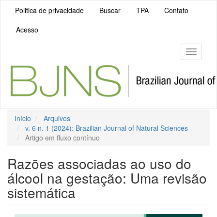
Navegação
Politica de privacidade
Buscar
TPA
Contato
Principal
Conteúdo
Acesso
principal
Barra
Lateral
Toggle
navigati
Início
Arquivos
v. 6 n. 1 (2024): Brazilian Journal of Natural Sciences
Artigo em fluxo contínuo
Razões associadas ao uso do
álcool na gestação: Uma revisão
sistemática