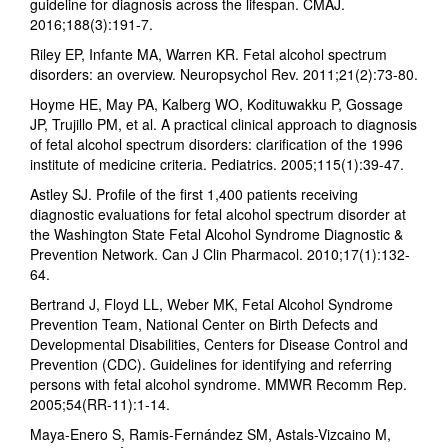
guideline for diagnosis across the lifespan. CMAJ.
2016;188(3):191-7.
Riley EP, Infante MA, Warren KR. Fetal alcohol spectrum
disorders: an overview. Neuropsychol Rev. 2011;21(2):73-80.
Hoyme HE, May PA, Kalberg WO, Kodituwakku P, Gossage
JP, Trujillo PM, et al. A practical clinical approach to diagnosis
of fetal alcohol spectrum disorders: clarification of the 1996
institute of medicine criteria. Pediatrics. 2005;115(1):39-47.
Astley SJ. Profile of the first 1,400 patients receiving
diagnostic evaluations for fetal alcohol spectrum disorder at
the Washington State Fetal Alcohol Syndrome Diagnostic &
Prevention Network. Can J Clin Pharmacol. 2010;17(1):132-
64.
Bertrand J, Floyd LL, Weber MK, Fetal Alcohol Syndrome
Prevention Team, National Center on Birth Defects and
Developmental Disabilities, Centers for Disease Control and
Prevention (CDC). Guidelines for identifying and referring
persons with fetal alcohol syndrome. MMWR Recomm Rep.
2005;54(RR-11):1-14.
Maya-Enero S, Ramis-Fernández SM, Astals-Vizcaino M,