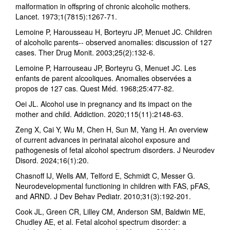
malformation in offspring of chronic alcoholic mothers.
Lancet. 1973;1(7815):1267-71.
Lemoine P, Harousseau H, Borteyru JP, Menuet JC. Children
of alcoholic parents-- observed anomalies: discussion of 127
cases. Ther Drug Monit. 2003;25(2):132-6.
Lemoine P, Harrouseau JP, Borteyru G, Menuet JC. Les
enfants de parent alcooliques. Anomalies observées a
propos de 127 cas. Quest Méd. 1968;25:477-82.
Oei JL. Alcohol use in pregnancy and its impact on the
mother and child. Addiction. 2020;115(11):2148-63.
Zeng X, Cai Y, Wu M, Chen H, Sun M, Yang H. An overview
of current advances in perinatal alcohol exposure and
pathogenesis of fetal alcohol spectrum disorders. J Neurodev
Disord. 2024;16(1):20.
Chasnoff IJ, Wells AM, Telford E, Schmidt C, Messer G.
Neurodevelopmental functioning in children with FAS, pFAS,
and ARND. J Dev Behav Pediatr. 2010;31(3):192-201.
Cook JL, Green CR, Lilley CM, Anderson SM, Baldwin ME,
Chudley AE, et al. Fetal alcohol spectrum disorder: a