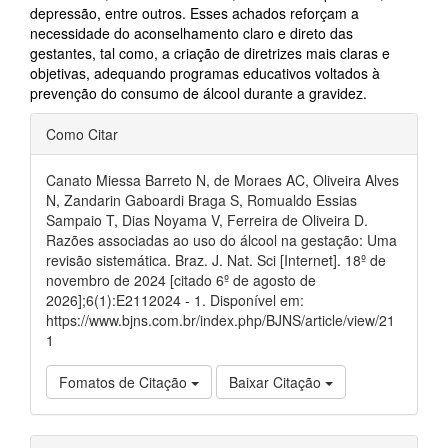
depressão, entre outros. Esses achados reforçam a
necessidade do aconselhamento claro e direto das
gestantes, tal como, a criação de diretrizes mais claras e
objetivas, adequando programas educativos voltados à
prevenção do consumo de álcool durante a gravidez.
Detalhes
Como Citar
do
artigo
Canato Miessa Barreto N, de Moraes AC, Oliveira Alves
N, Zandarin Gaboardi Braga S, Romualdo Essias
Sampaio T, Dias Noyama V, Ferreira de Oliveira D.
Razões associadas ao uso do álcool na gestação: Uma
revisão sistemática. Braz. J. Nat. Sci [Internet]. 18º de
novembro de 2024 [citado 6º de agosto de
2026];6(1):E2112024 - 1. Disponível em:
https://www.bjns.com.br/index.php/BJNS/article/view/21
1
Fomatos de Citação
Baixar Citação