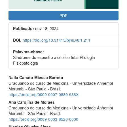
PDF
Publicado:
nov 18, 2024
DOI:
https://doi.org/10.31415/bjns.v6i1.211
Palavras-chave:
Síndrome do espectro alcóolico fetal Etiologia
Fisiopatologia
Conteúdo
Naila Canato Miessa Barreto
do
Graduando do curso de Medicina - Universidade Anhembi
Morumbi - São Paulo - Brasil.
artigo
https://orcid.org/0009-0007-0889-938X
principal
Ana Carolina de Moraes
Graduando do curso de Medicina - Universidade Anhembi
Morumbi - São Paulo - Brasil.
https://orcid.org/0009-0003-8520-0000
Nicolas Oliveira Alves