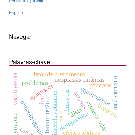
Português (Brasil)
English
Navegar
Palavras-chave
fator de crescimento
vacuoterapia
medicamento
neoplasias cutâneas
problemas
pâncreas
ayahuasca
equinoderme
células car-t
schinus
dimetyltryptamine
dmt
dimetiltriptamina
protetor solar
fotoproteção
licopeno
dieta
nanoplástico
peru
myrtaceae
canabis
efeitos tóxicos