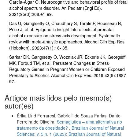
García-Algar Ó. Neurocognitive and behavioral profile of fetal
alcohol spectrum disorder. An Pediatr (Engl Ed).
2021;95(3):208.e1-e9.
Das U, Gangisetty O, Chaudhary S, Tarale P, Rousseau B,
Price J, et al. Epigenetic insight into effects of prenatal
alcohol exposure on stress axis development: Systematic
review with meta-analytic approaches. Alcohol Clin Exp Res
(Hoboken). 2023;47(1):18- 35.
Sarkar DK, Gangisetty O, Wozniak JR, Eckerle JK, Georgieff
MK, Foroud TM, et al. Persistent Changes in Stress-
Regulatory Genes in Pregnant Women or Children Exposed
Prenatally to Alcohol. Alcohol Clin Exp Res. 2019;43(9):1887-
97.
Artigos mais lidos pelo mesmo(s)
autor(es)
Érika Lind Ferraresi, Gabrielli de Souza Farias, Dante
Ferreira de Oliveira,
Semaglutida – uma alternativa no
tratamento da obesidade?
,
Brazilian Journal of Natural
Sciences: v. 5 n. 1 (2023): Brazilian Journal of Natural