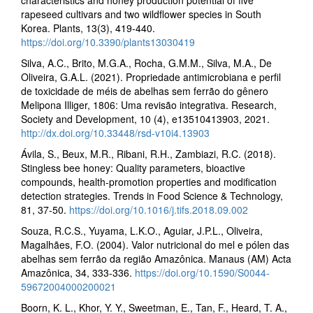
characteristics and honey production potential of five
rapeseed cultivars and two wildflower species in South
Korea. Plants, 13(3), 419-440.
https://doi.org/10.3390/plants13030419
Silva, A.C., Brito, M.G.A., Rocha, G.M.M., Silva, M.A., De
Oliveira, G.A.L. (2021). Propriedade antimicrobiana e perfil
de toxicidade de méis de abelhas sem ferrão do gênero
Melipona Illiger, 1806: Uma revisão integrativa. Research,
Society and Development, 10 (4), e13510413903, 2021.
http://dx.doi.org/10.33448/rsd-v10i4.13903
Ávila, S., Beux, M.R., Ribani, R.H., Zambiazi, R.C. (2018).
Stingless bee honey: Quality parameters, bioactive
compounds, health-promotion properties and modification
detection strategies. Trends in Food Science & Technology,
81, 37-50.
https://doi.org/10.1016/j.tifs.2018.09.002
Souza, R.C.S., Yuyama, L.K.O., Aguiar, J.P.L., Oliveira,
Magalhães, F.O. (2004). Valor nutricional do mel e pólen das
abelhas sem ferrão da região Amazônica. Manaus (AM) Acta
Amazônica, 34, 333-336.
https://doi.org/10.1590/S0044-
59672004000200021
Boorn, K. L., Khor, Y. Y., Sweetman, E., Tan, F., Heard, T. A.,