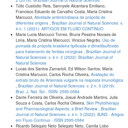
2 (2018): Brazilian Journal of Natural Sciences
Túlio Custódio Reis, Sannyele Alcantara Emiliano,
Francisco Eduardo de Carvalho Costa, Maria Cristina
Marcucci,
Atividade antimicrobiana de própolis de
diferentes origens
,
Brazilian Journal of Natural Sciences: v.
4 n. 1 (2021): ARTIGOS EM FLUXO CONTÍNUO
Maria Lucia Marcucci Torres, Bruna Pessine Novaes de
Lima, Maria Cristina Marcucci, Vinicius Negrão,
Uso de
pomada de própolis brasileira tipificada e dimetilsulfóxido
para tratamento de feridas cirúrgicas
,
Brazilian Journal of
Natural Sciences: v. 4 n. 2 (2022): Brazilian Journal of
Natural Sciences
Lucas dos Santos Zamarioli, Ed Wilson Santos, Maria
Cristina Marcucci, Carlos Rocha Oliveira,
Avaliação do
extrato bruto de Artemisia vulgaris na resposta imunológica
,
Brazilian Journal of Natural Sciences: v. 2 n. 3 (2019):
Braz. J. Nat. Sci - ISSN: 2595-0584
Dante Ferreira de Oliveira, Josué Andrade Martins, Julia
Souza e Costa, Carlos Rocha Oliveira,
Skin Phytotherapy
and Pharmacological Aspects: a Brief Review
,
Brazilian
Journal of Natural Sciences: v. 4 n. 3 (2022): BJNS - Artigos
em Fluxo Contínuo - ISSN 2595-0584
Ricardo Selegato Neto Selegato Neto, Camila Lobo