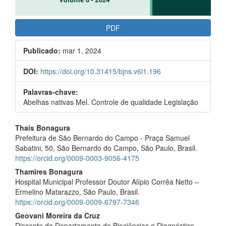
PDF
Publicado:
mar 1, 2024
DOI:
https://doi.org/10.31415/bjns.v6i1.196
Palavras-chave:
Abelhas nativas Mel. Controle de qualidade Legislação
Conteúdo
Thais Bonagura
do
Prefeitura de São Bernardo do Campo - Praça Samuel
Sabatini, 50, São Bernardo do Campo, São Paulo, Brasil.
artigo
https://orcid.org/0009-0003-9056-4175
principal
Thamires Bonagura
Hospital Municipal Professor Doutor Alípio Corrêa Netto –
Ermelino Matarazzo, São Paulo, Brasil.
https://orcid.org/0009-0009-6797-7346
Geovani Moreira da Cruz
Discente do Departamento de Biociências e Diagnóstico