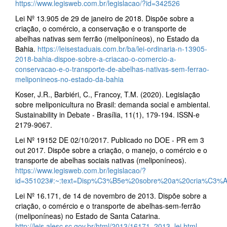
https://www.legisweb.com.br/legislacao/?id=342526
Lei Nº 13.905 de 29 de janeiro de 2018. Dispõe sobre a
criação, o comércio, a conservação e o transporte de
abelhas nativas sem ferrão (meliponíneos), no Estado da
Bahia.
https://leisestaduais.com.br/ba/lei-ordinaria-n-13905-
2018-bahia-dispoe-sobre-a-criacao-o-comercio-a-
conservacao-e-o-transporte-de-abelhas-nativas-sem-ferrao-
meliponineos-no-estado-da-bahia
Koser, J.R., Barbiéri, C., Francoy, T.M. (2020). Legislação
sobre meliponicultura no Brasil: demanda social e ambiental.
Sustainability in Debate - Brasília, 11(1), 179-194. ISSN-e
2179-9067.
Lei Nº 19152 DE 02/10/2017. Publicado no DOE - PR em 3
out 2017. Dispõe sobre a criação, o manejo, o comércio e o
transporte de abelhas sociais nativas (meliponíneos).
https://www.legisweb.com.br/legislacao/?
id=351023#:~:text=Disp%C3%B5e%20sobre%20a%20cria%C3
Lei Nº 16.171, de 14 de novembro de 2013. Dispõe sobre a
criação, o comércio e o transporte de abelhas-sem-ferrão
(meliponíneas) no Estado de Santa Catarina.
http://leis.alesc.sc.gov.br/html/2013/16171_2013_lei.html