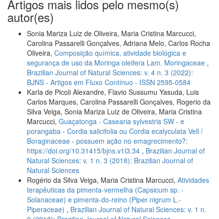
Artigos mais lidos pelo mesmo(s)
autor(es)
Sonia Mariza Luiz de Oliveira, Maria Cristina Marcucci,
Carolina Passarelli Gonçalves, Adriana Melo, Carlos Rocha
Oliveira,
Composição química, atividade biológica e
segurança de uso da Moringa oleifera Lam. Moringaceae
,
Brazilian Journal of Natural Sciences: v. 4 n. 3 (2022):
BJNS - Artigos em Fluxo Contínuo - ISSN 2595-0584
Karla de Picoli Alexandre, Flavio Sussumu Yasuda, Luis
Carlos Marques, Carolina Passarelli Gonçalves, Rogerio da
Silva Veiga, Sonia Mariza Luiz de Oliveira, Maria Cristina
Marcucci,
Guaçatonga - Casearia sylvestris SW - e
porangaba - Cordia salicifolia ou Cordia ecalyculata Vell /
Boraginaceae - possuem ação no emagrecimento?:
https://doi.org/10.31415/bjns.v1i3.34
,
Brazilian Journal of
Natural Sciences: v. 1 n. 3 (2018): Brazilian Journal of
Natural Sciences
Rogério da Silva Veiga, Maria Cristina Marcucci,
Atividades
terapêuticas da pimenta-vermelha (Capsicum sp. -
Solanaceae) e pimenta-do-reino (Piper nigrum L.-
Piperaceae)
,
Brazilian Journal of Natural Sciences: v. 1 n.