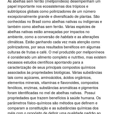
As abelhas sem ferrão (meliponídeos) desempenham um
papel importante nos ecossistemas dos trópicos e
subtrópicos globais como polinizadores de um número
excepcionalmente grande e diversificado de plantas. São
conhecidas no Brasil como abelhas nativas ou indígenas e
também como abelhas sem ferrão. Várias espécies de
abelhas nativas estão ameaçadas por impactos no
ambiente, como a conversão de
habitats
e as alterações
climáticas. Estão ganhando cada vez mais atenção como
polinizadores, por seus resultados benéficos em algumas
culturas de frutas e café. O mel produzido por meliponíneos
é considerado um alimento completo e nutritivo, mas existem
escassos estudos científicos apontando para a
caracterização de seus principais compostos químicos
associados às propriedades biológicas. Várias substâncias
tais como açúcares, aminoácidos, ácidos orgânicos,
elementos minerais, vitaminas e flavonoides, compostos
fenólicos, enzimas, substâncias aromáticas e pigmentos
foram identificadas no mel de abelhas nativas. Possui
propriedades que trazem benefícios à saúde humana. Os
parâmetros físico-químicos são métodos que definem e
comparam a constituição e as substâncias químicas dos
méis com o propósito de definir uma qualidade padrão ao