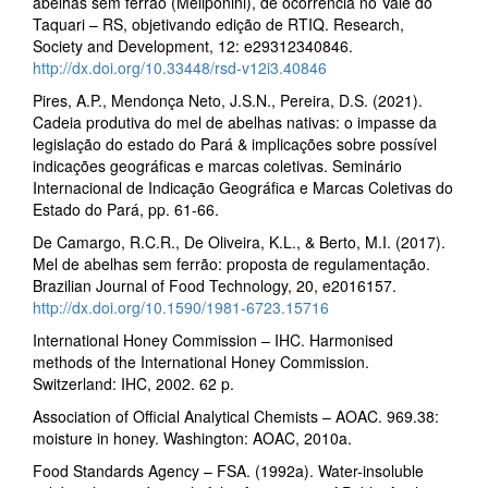
abelhas sem ferrão (Meliponini), de ocorrência no Vale do
Taquari – RS, objetivando edição de RTIQ. Research,
Society and Development, 12: e29312340846.
http://dx.doi.org/10.33448/rsd-v12i3.40846
Pires, A.P., Mendonça Neto, J.S.N., Pereira, D.S. (2021).
Cadeia produtiva do mel de abelhas nativas: o impasse da
legislação do estado do Pará & implicações sobre possível
indicações geográficas e marcas coletivas. Seminário
Internacional de Indicação Geográfica e Marcas Coletivas do
Estado do Pará, pp. 61-66.
De Camargo, R.C.R., De Oliveira, K.L., & Berto, M.I. (2017).
Mel de abelhas sem ferrão: proposta de regulamentação.
Brazilian Journal of Food Technology, 20, e2016157.
http://dx.doi.org/10.1590/1981-6723.15716
International Honey Commission – IHC. Harmonised
methods of the International Honey Commission.
Switzerland: IHC, 2002. 62 p.
Association of Official Analytical Chemists – AOAC. 969.38:
moisture in honey. Washington: AOAC, 2010a.
Food Standards Agency – FSA. (1992a). Water-insoluble