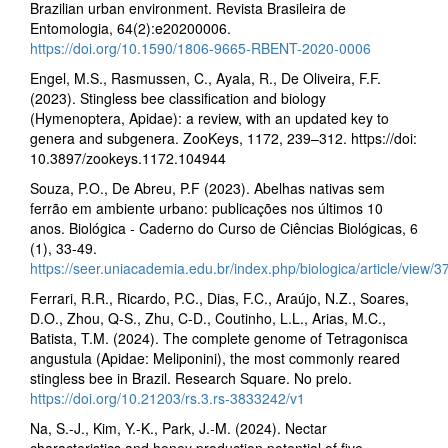
Brazilian urban environment. Revista Brasileira de
Entomologia, 64(2):e20200006.
https://doi.org/10.1590/1806-9665-RBENT-2020-0006
Engel, M.S., Rasmussen, C., Ayala, R., De Oliveira, F.F.
(2023). Stingless bee classification and biology
(Hymenoptera, Apidae): a review, with an updated key to
genera and subgenera. ZooKeys, 1172, 239–312. https://doi:
10.3897/zookeys.1172.104944
Souza, P.O., De Abreu, P.F (2023). Abelhas nativas sem
ferrão em ambiente urbano: publicações nos últimos 10
anos. Biológica - Caderno do Curso de Ciências Biológicas, 6
(1), 33-49.
https://seer.uniacademia.edu.br/index.php/biologica/article/view/
Ferrari, R.R., Ricardo, P.C., Dias, F.C., Araújo, N.Z., Soares,
D.O., Zhou, Q-S., Zhu, C-D., Coutinho, L.L., Arias, M.C.,
Batista, T.M. (2024). The complete genome of Tetragonisca
angustula (Apidae: Meliponini), the most commonly reared
stingless bee in Brazil. Research Square. No prelo.
https://doi.org/10.21203/rs.3.rs-3833242/v1
Na, S.-J., Kim, Y.-K., Park, J.-M. (2024). Nectar