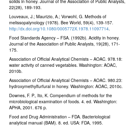
solids in honey. Journal of the Association of Public Analysts,
22(28), 189-193.
Louveaux, J.; Maurizio, A.; Vorwohl, G. Methods of
melissopalynology (1978). Bee World, 59(4), 139-157.
http://dx.doi.org/10.1080/0005772X.1978.11097714
.
Food Standards Agency – FSA. (1992b). Acidity in honey.
Journal of the Association of Public Analysts, 19(28), 171-
175.
Association of Official Analytical Chemists – AOAC. 978.18:
water activity of canned vegetables. Washington: AOAC,
2010b.
Association of Official Analytical Chemists – AOAC. 980.23:
hydroxymethylfurfural in honey. Washington: AOAC, 2010c.
Downes, F. P., Ito, K. Compendium of methods for the
microbiological examination of foods. 4. ed. Washington:
APHA, 2001. 676 p.
Food and Drug Administration – FDA. Bacteriological
analytical manual (BAM). 8. ed. USA: FDA, 1995.