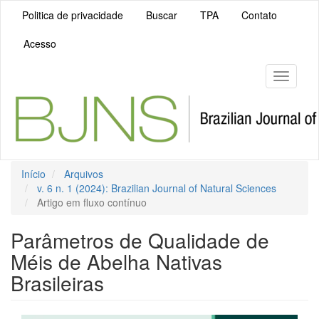
Navegação
Politica de privacidade
Buscar
TPA
Contato
Principal
Conteúdo
Acesso
principal
Barra
Lateral
Toggle
navigati
Início
Arquivos
v. 6 n. 1 (2024): Brazilian Journal of Natural Sciences
Artigo em fluxo contínuo
Parâmetros de Qualidade de
Méis de Abelha Nativas
Brasileiras