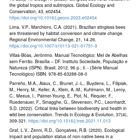
the global tropics and subtropics. Global Ecology and
Conservation, 43, e02454.
https://doi.org/10.1016/j.gecco.2023.e02454
Lima, V.P., Marchioro, C.A. (2021). Brazilian stingless bees
are threatened by habitat conversion and climate change.
Regional Environmental Change, 21, 14-26.
https://doi.org/10.1007/s10113-021-01751-9
Villas-Bôas, Jerônimo. Manual Tecnológico: Mel de Abelhas
sem Ferrão. Brasília – DF. Instituto Sociedade, População e
Natureza (ISPN). Brasil, 2012. 96 p.; il. - (Série Manual
Tecnológico) ISBN: 978-85-63288-08-0
Parreño, M.A., Alaux, C., Brunet, J.-L., Buydens, L., Filipiak,
M., Henry, M., Keller, A., Klein, A.-M., Kuhlmann, M., Leroy,
C., Meeus, I., Palmer-Young, E., Piot, N., Requier, F.,
Ruedenauer, F., Smagghe, G., Stevenson, P.C., Leonhardt,
S.D. (2022). Critical links between biodiversity and health in
wild bee conservation. Trends in Ecology & Evolution, 37(4),
309-321.
https://doi.org/10.1016/j.tree.2021.11.013
Graf, L.V., Zenni, R.D., Gonçalves, R.B. (2020). Ecological
impact and population status of non-native bees in a