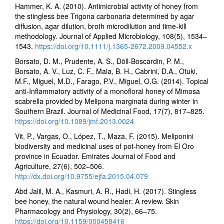
Hammer, K. A. (2010). Antimicrobial activity of honey from
the stingless bee Trigona carbonaria determined by agar
diffusion, agar dilution, broth microdilution and time-kill
methodology. Journal of Applied Microbiology, 108(5), 1534–
1543.
https://doi.org/10.1111/j.1365-2672.2009.04552.x
Borsato, D. M., Prudente, A. S., Döll-Boscardin, P. M.,
Borsato, A. V., Luz, C. F., Maia, B. H., Cabrini, D.A., Otuki,
M.F., Miguel, M.D., Farago, P.V., Miguel, O.G. (2014). Topical
anti-Inflammatory activity of a monofloral honey of Mimosa
scabrella provided by Melipona marginata during winter in
Southern Brazil. Journal of Medicinal Food, 17(7), 817–825.
https://doi.org/10.1089/jmf.2013.0024
Vit, P., Vargas, O., López, T., Maza, F. (2015). Meliponini
biodiversity and medicinal uses of pot-honey from El Oro
province in Ecuador. Emirates Journal of Food and
Agriculture, 27(6), 502–506.
http://dx.doi.org/10.9755/ejfa.2015.04.079
Abd Jalil, M. A., Kasmuri, A. R., Hadi, H. (2017). Stingless
bee honey, the natural wound healer: A review. Skin
Pharmacology and Physiology, 30(2), 66–75.
https://doi.org/10.1159/000458416