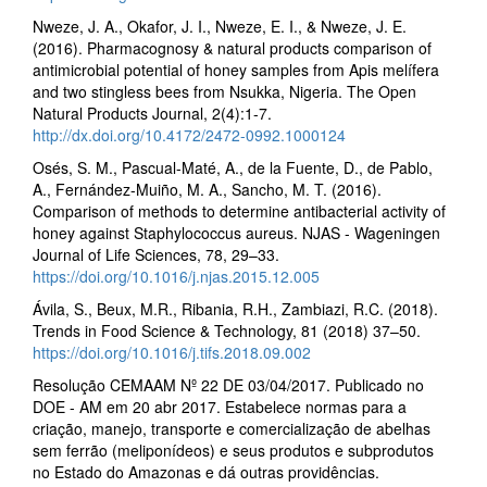
Nweze, J. A., Okafor, J. I., Nweze, E. I., & Nweze, J. E.
(2016). Pharmacognosy & natural products comparison of
antimicrobial potential of honey samples from Apis melífera
and two stingless bees from Nsukka, Nigeria. The Open
Natural Products Journal, 2(4):1-7.
http://dx.doi.org/10.4172/2472-0992.1000124
Osés, S. M., Pascual-Maté, A., de la Fuente, D., de Pablo,
A., Fernández-Muiño, M. A., Sancho, M. T. (2016).
Comparison of methods to determine antibacterial activity of
honey against Staphylococcus aureus. NJAS - Wageningen
Journal of Life Sciences, 78, 29–33.
https://doi.org/10.1016/j.njas.2015.12.005
Ávila, S., Beux, M.R., Ribania, R.H., Zambiazi, R.C. (2018).
Trends in Food Science & Technology, 81 (2018) 37–50.
https://doi.org/10.1016/j.tifs.2018.09.002
Resolução CEMAAM Nº 22 DE 03/04/2017. Publicado no
DOE - AM em 20 abr 2017. Estabelece normas para a
criação, manejo, transporte e comercialização de abelhas
sem ferrão (meliponídeos) e seus produtos e subprodutos
no Estado do Amazonas e dá outras providências.