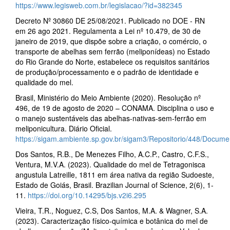
https://www.legisweb.com.br/legislacao/?id=382345
Decreto Nº 30860 DE 25/08/2021. Publicado no DOE - RN
em 26 ago 2021. Regulamenta a Lei nº 10.479, de 30 de
janeiro de 2019, que dispõe sobre a criação, o comércio, o
transporte de abelhas sem ferrão (meliponídeas) no Estado
do Rio Grande do Norte, estabelece os requisitos sanitários
de produção/processamento e o padrão de identidade e
qualidade do mel.
Brasil, Ministério do Meio Ambiente (2020). Resolução nº
496, de 19 de agosto de 2020 – CONAMA. Disciplina o uso e
o manejo sustentáveis das abelhas-nativas-sem-ferrão em
meliponicultura. Diário Oficial.
https://sigam.ambiente.sp.gov.br/sigam3/Repositorio/448/Do
Dos Santos, R.B., De Menezes Filho, A.C.P., Castro, C.F.S.,
Ventura, M.V.A. (2023). Qualidade do mel de Tetragonisca
angustula Latreille, 1811 em área nativa da região Sudoeste,
Estado de Goiás, Brasil. Brazilian Journal of Science, 2(6), 1-
11.
https://doi.org/10.14295/bjs.v2i6.295
Vieira, T.R., Noguez, C.S, Dos Santos, M.A. & Wagner, S.A.
(2023). Caracterização físico-química e botânica do mel de