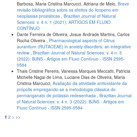
Barbosa, Maria Cristina Marcucci, Adriana de Melo,
Breve
revisão bibliográfica sobre os efeitos do licopeno em
neoplasias prostáticas
,
Brazilian Journal of Natural
Sciences: v. 4 n. 1 (2021): ARTIGOS EM FLUXO
CONTÍNUO
Dante Ferreira de Oliveira, Josue Andrade Martins, Carlos
Rocha Oliveira ,
Pharmacological aspects of Citrus
aurantium (RUTACEAE) in anxiety disorders: an integrative
review
,
Brazilian Journal of Natural Sciences: v. 4 n. 3
(2022): BJNS - Artigos em Fluxo Contínuo - ISSN 2595-
0584
Thais Cristine Pereira, Vanessa Marques Meccatti, Patricia
Michelle Nagai de Lima, Luciane Dias de Oliveira, Maria
Cristina Marcucci,
Avaliação da atividade antioxidante da
própolis empregando-se a metodologia clássica do
permanganato de potássio redesenhada
,
Brazilian Journal
of Natural Sciences: v. 4 n. 3 (2022): BJNS - Artigos em
Fluxo Contínuo - ISSN 2595-0584
1
2
>
>>