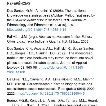
REFERÊNCIAS
Dos Santos, G.M., Antonini, Y. (2008). The traditional
knowledge on stingless bees (Apidae: Meliponina) used by
the Enawene-Nawe tribe in western Brazil. Journal of
Ethnobiology and Ethnomedicine, 4(19), 1-9.
https://doi.org/10.1186/1746-4269-4-19
Ballivián, J.M. (org.). Abelhas nativas sem ferrão. Editora
Oikos Ltda., Terra Indígena Guarita, RS, 128pp., 2008.
Dos Santos, C.F., Acosta, A.L., Halinski, R., Souza-Santos,
P.D., Borges, R.C., Gianinn, T.C. (2022). The widespread
trade in stingless beehives may introduce them into novel
places and could threaten species. Journal of Applied
Ecology, 59, 965-981.
https://doi.org/10.1111/1365-
2664.14108
De Lima, N.E., Carvalho, A.A., Lima-Ribeiro, M.S., Manfrin,
M.H. (2018). Caracterização e história biogeográfica dos
ecossistemas secos neotropicais. Rodriguésia 69(4): 2209-
2222.
https://doi.org/10.1590/2175-7860201869445
Bueno, F.G.B., Kendall, L., Alves, D.A., Tamara, M.L., Heard,
T., Latty, T., Gloag, R. (2023). Stingless bee floral visitation in