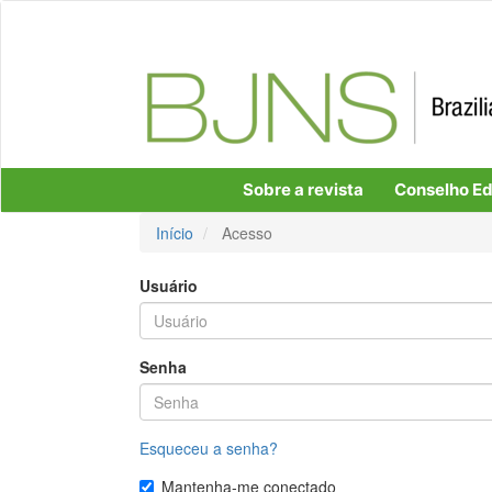
Navegação
Principal
Conteúdo
principal
Barra
Lateral
Sobre a revista
Conselho Edi
Início
Acesso
Usuário
Senha
Esqueceu a senha?
Mantenha-me conectado