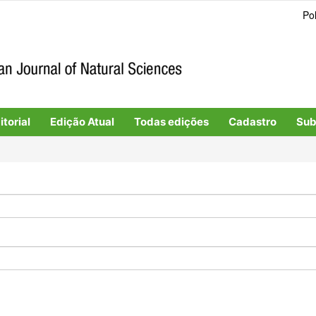
Pol
torial
Edição Atual
Todas edições
Cadastro
Sub